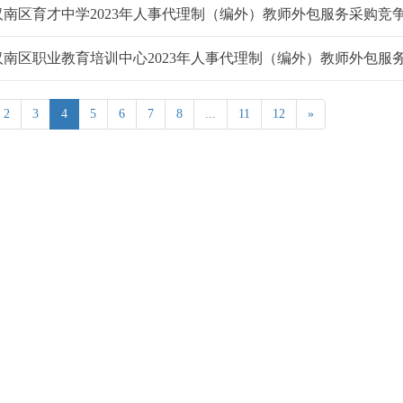
汉南区育才中学2023年人事代理制（编外）教师外包服务采购竞
2
3
4
5
6
7
8
...
11
12
»