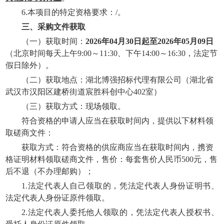
6.
本项目的特定资格要求：
/
。
三、
采购
文件获取
（一）获取时间：
2026年0
4
月
30
日起至
202
6
年
05
月
09
日
（北京时间每天上午
9:00～11:30、下午14:00～16:30，法定节
假日除外）
。
（二）获取地点：
湖北博强招标代理有限公司（
湖北省
武汉市汉阳区建桥街道宸胜科创中心
402室
）
（三）获取方式：现场领取。
符合资格的申请人应当在获取时间内，提供以下材料领
取
磋商
文件：
获取方式：符合资格的供应商应当在获取时间内，携资
格证明材料领取磋商文件，售价：每套售价人民币
500元，售
后不退（不办理邮购）
；
1.法定代表人自己领取的，凭法定代表人身份证明书、
法定代表人身份证原件领取。
2.法定代表人委托他人领取的，凭法定代表人授权书、