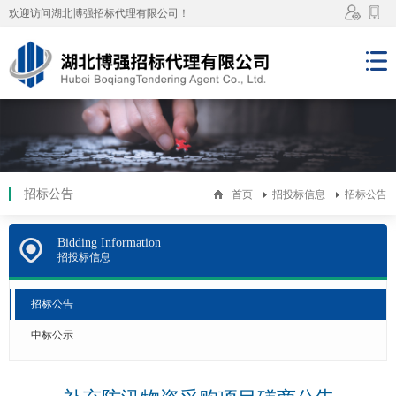
欢迎访问湖北博强招标代理有限公司！
管理
手机
员系
端访
统登
问
录
招标公告
首页
招投标信息
招标公告
Bidding Information
招投标信息
招标公告
中标公示