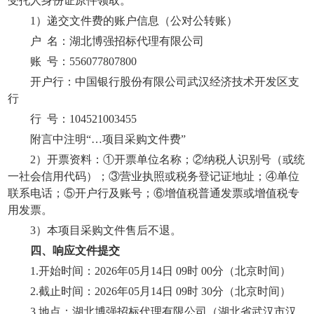
受托人身份证原件领取。
1）递交文件费的账户信息（公对公转账）
户
名：湖北博强招标代理有限公司
账
号：
556077807800
开户行：中国银行股份有限公司武汉经济技术开发区支
行
行
号：
104521003455
附言中注明
“…项目
采购
文件费
”
2）开票资料：①开票单位名称；②纳税人识别号（或统
一社会信用代码）；③营业执照或税务登记证地址；④单位
联系电话；⑤开户行及账号；⑥增值税普通发票或增值税专
用发票。
3）本项目
采购
文件售后不退。
四、响应文件提交
1
.
开始时间：
2026年05月14日
09
时
0
0分
（北京时间）
2
.
截止时间：
2026年05月14日
09
时
3
0分
（北京时间）
3
.
地点：
湖北博强招标代理有限公司
（
湖北省武汉市汉