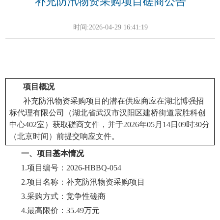
补充防汛物资采购项目磋商公告
时间:2026-04-29 16:41:19
项目概况
补充防汛物资采购项目
的潜在供应商应在
湖北博强招
标代理有限公司
（
湖北省武汉市汉阳区建桥街道宸胜科创
中心
402室
）获取磋商文件，并
于
2026年
05月14日09
时
3
0分
（北京时间）前提交响应文件。
一、项目基本情况
1.
项目编号
：
2026-HBBQ-054
2.
项目名称：
补充防汛物资采购项目
3.
采购方式：竞争性磋商
4.
最高限价：
35.49万元