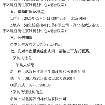
阳区建桥街道宸胜科创中心
4楼会议室
）
五、
磋商
时间及地点
1
.
时间：
2026年05月14日 09时 30分
（北
京时间）
2
.
地点：
湖北博强招标代理有限公司
（
湖北省武汉市汉
阳区建桥街道宸胜科创中心
4楼会议室
）
六、公告期限
自本公告发布之日起
5
个工作日。
七
、凡对本次采购提出询问，请按以下方式联系。
1.采购人信息
1、采购人信息
名
称：武汉长江新区生态环境和水务湖泊局
地
址：湖北省武汉市汉口北大道
208号
联系方式：
027-85998130
2.采购代理机构信息
名称：
湖北博强招标代理有限公司