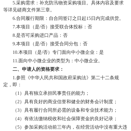
5.
采购需求：
补充防汛物资采购项目
。
具体内容及要求
等详见磋商文件第三章。
6.合同履行期限
：
自合同签订之日起
15日内完成供货
。
7.
本项目（是
/否）接受联合体投标：否
8
.是否可采购进口产品：否
9
.本项目（是/否）接受合同分包：否
1
0
.本项目（是/否）专门面向中小微企业
：
是
1
1
.面向中小微企业的类型为：中小微企业
。
二、申请人的资格要求：
1.
参照
《中华人民共和国政府采购法》第二十二条规
定，即：
（
1）具有独立承担民事责任的能力；
（
2）具有良好的商业信誉和健全的财务会计制度；
（
3）具有履行合同所必需的设备和专业技术能力；
（
4）有依法缴纳税收和社会保障资金的良好记录；
（
5）参加采购活动前三年内，在经营活动中没有重大违