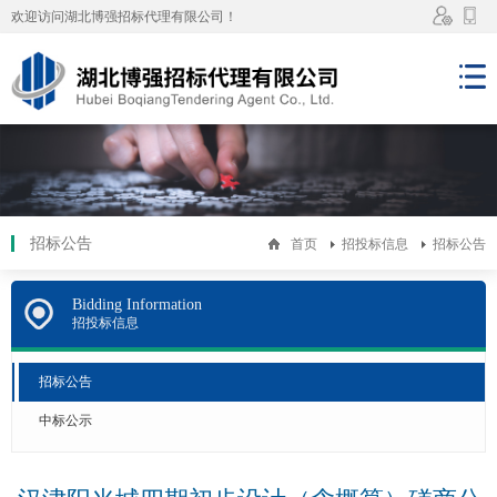
欢迎访问湖北博强招标代理有限公司！
管理
手机
员系
端访
统登
问
录
招标公告
首页
招投标信息
招标公告
Bidding Information
招投标信息
招标公告
中标公示